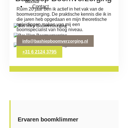
advies
Contact
Ruim 20 jaar ben ik actief in het vak van de
boomverzorging. De praktische kennis die ik in
die jaren heb opgedaan en mijn theoretische
opleidingen maken van mij een
boomspecialist van hoog niveau.
info@bashiepboomverzorging.nl
+31 6 2124 3795
Ervaren boomklimmer